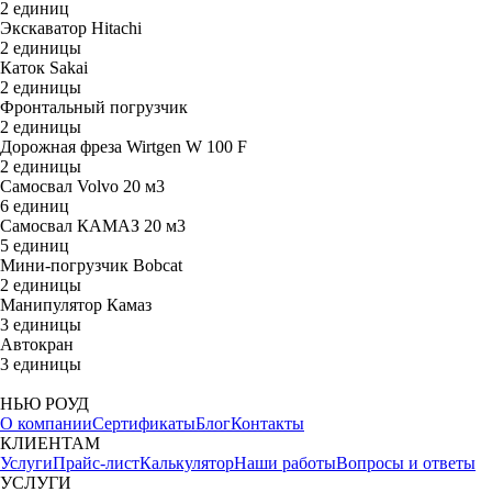
2 единиц
Экскаватор Hitachi
2 единицы
Каток Sakai
2 единицы
Фронтальный погрузчик
2 единицы
Дорожная фреза Wirtgen W 100 F
2 единицы
Самосвал Volvo 20 м3
6 единиц
Cамосвал КАМАЗ 20 м3
5 единиц
Мини-погрузчик Bobcat
2 единицы
Манипулятор Камаз
3 единицы
Автокран
3 единицы
НЬЮ РОУД
О компании
Сертификаты
Блог
Контакты
КЛИЕНТАМ
Услуги
Прайс-лист
Калькулятор
Наши работы
Вопросы и ответы
УСЛУГИ