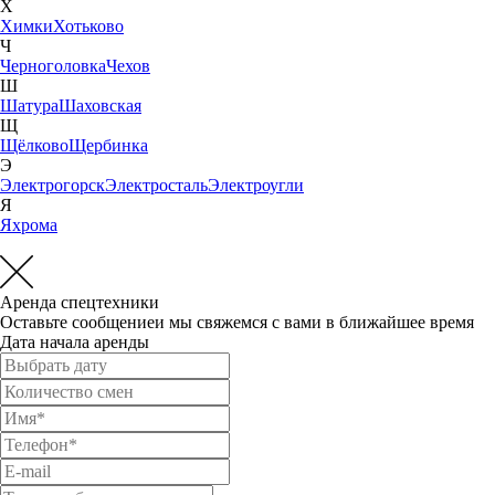
Х
Химки
Хотьково
Ч
Черноголовка
Чехов
Ш
Шатура
Шаховская
Щ
Щёлково
Щербинка
Э
Электрогорск
Электросталь
Электроугли
Я
Яхрома
Аренда спецтехники
Оставьте сообщениеи мы свяжемся с вами в ближайшее время
Дата начала аренды