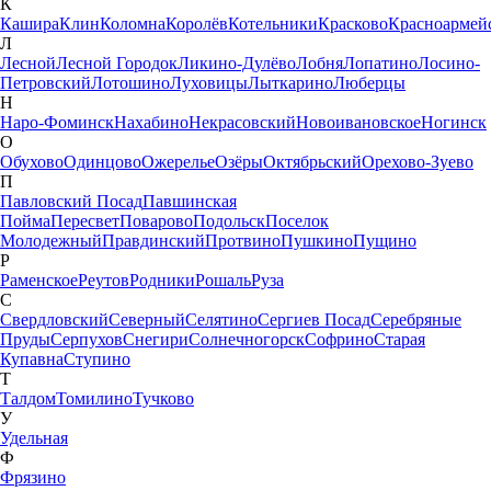
К
Кашира
Клин
Коломна
Королёв
Котельники
Красково
Красноармей
Л
Лесной
Лесной Городок
Ликино-Дулёво
Лобня
Лопатино
Лосино-
Петровский
Лотошино
Луховицы
Лыткарино
Люберцы
Н
Наро-Фоминск
Нахабино
Некрасовский
Новоивановское
Ногинск
О
Обухово
Одинцово
Ожерелье
Озёры
Октябрьский
Орехово-Зуево
П
Павловский Посад
Павшинская
Пойма
Пересвет
Поварово
Подольск
Поселок
Молодежный
Правдинский
Протвино
Пушкино
Пущино
Р
Раменское
Реутов
Родники
Рошаль
Руза
С
Свердловский
Северный
Селятино
Сергиев Посад
Серебряные
Пруды
Серпухов
Снегири
Солнечногорск
Софрино
Старая
Купавна
Ступино
Т
Талдом
Томилино
Тучково
У
Удельная
Ф
Фрязино