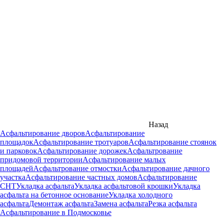
Назад
Асфальтирование дворов
Асфальтирование
площадок
Асфальтирование тротуаров
Асфальтирование стоянок
и парковок
Асфальтирование дорожек
Асфальтрование
придомовой территории
Асфальтирование малых
площадей
Асфальтрование отмостки
Асфальтирование дачного
участка
Асфальтирование частных домов
Асфальтирование
СНТ
Укладка асфальта
Укладка асфальтовой крошки
Укладка
асфальта на бетонное основание
Укладка холодного
асфальта
Демонтаж асфальта
Замена асфальта
Резка асфальта
Асфальтирование в Подмосковье