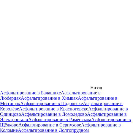
Назад
Асфальтирование в Балашихе
Асфальтирование в
Люберцах
Асфальтирование в Химках
Асфальтирование в
Мытищах
Асфальтирование в Подольске
Асфальтирование в
Королёве
Асфальтирование в Красногорске
Асфальтирование в
Одинцово
Асфальтирование в Домодедово
Асфальтирование в
Электростали
Асфальтирование в Раменском
Асфальтирование в
Щёлково
Асфальтирование в Серпухове
Асфальтирование в
Коломне
Асфальтирование в Долгопрудном