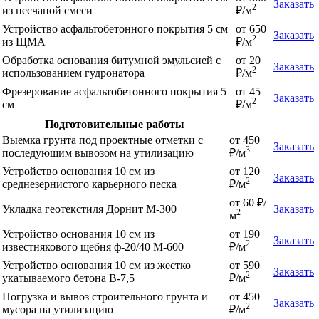
Заказать
2
из песчаной смеси
₽/м
Устройство асфальтобетонного покрытия 5 см
от 650
Заказать
2
из ЩМА
₽/м
Обработка основания битумной эмульсией с
от 20
Заказать
2
использованием гудронатора
₽/м
Фрезерование асфальтобетонного покрытия 5
от 45
Заказать
2
см
₽/м
Подготовительные работы
Выемка грунта под проектные отметки с
от 450
Заказать
3
последующим вывозом на утилизацию
₽/м
Устройство основания 10 см из
от 120
Заказать
2
среднезернистого карьерного песка
₽/м
от 60 ₽/
Укладка геотекстиля Дорнит М-300
Заказать
2
м
Устройство основания 10 см из
от 190
Заказать
2
известнякового щебня ф-20/40 М-600
₽/м
Устройство основания 10 см из жестко
от 590
Заказать
2
укатываемого бетона В-7,5
₽/м
Погрузка и вывоз строительного грунта и
от 450
Заказать
2
мусора на утилизацию
₽/м