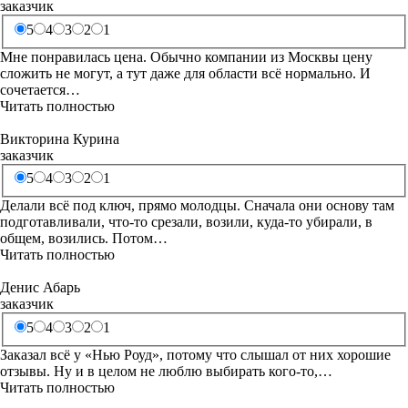
заказчик
5
4
3
2
1
Мне понравилась цена. Обычно компании из Москвы цену
сложить не могут, а тут даже для области всё нормально. И
сочетается…
Читать полностью
Викторина Курина
заказчик
5
4
3
2
1
Делали всё под ключ, прямо молодцы. Сначала они основу там
подготавливали, что-то срезали, возили, куда-то убирали, в
общем, возились. Потом…
Читать полностью
Денис Абарь
заказчик
5
4
3
2
1
Заказал всё у «Нью Роуд», потому что слышал от них хорошие
отзывы. Ну и в целом не люблю выбирать кого-то,…
Читать полностью