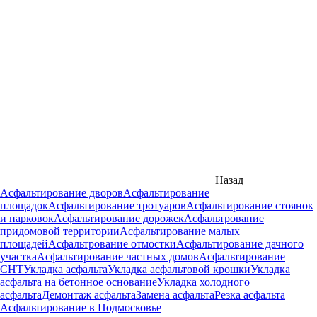
Назад
Асфальтирование дворов
Асфальтирование
площадок
Асфальтирование тротуаров
Асфальтирование стоянок
и парковок
Асфальтирование дорожек
Асфальтрование
придомовой территории
Асфальтирование малых
площадей
Асфальтрование отмостки
Асфальтирование дачного
участка
Асфальтирование частных домов
Асфальтирование
СНТ
Укладка асфальта
Укладка асфальтовой крошки
Укладка
асфальта на бетонное основание
Укладка холодного
асфальта
Демонтаж асфальта
Замена асфальта
Резка асфальта
Асфальтирование в Подмосковье