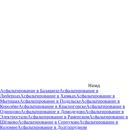
Назад
Асфальтирование в Балашихе
Асфальтирование в
Люберцах
Асфальтирование в Химках
Асфальтирование в
Мытищах
Асфальтирование в Подольске
Асфальтирование в
Королёве
Асфальтирование в Красногорске
Асфальтирование в
Одинцово
Асфальтирование в Домодедово
Асфальтирование в
Электростали
Асфальтирование в Раменском
Асфальтирование в
Щёлково
Асфальтирование в Серпухове
Асфальтирование в
Коломне
Асфальтирование в Долгопрудном