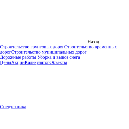
Назад
Строительство грунтовых дорог
Строительство временных
дорог
Строительство муниципальных дорог
Дорожные работы
Уборка и вывоз снега
Цены
Акции
Калькулятор
Объекты
Спецтехника