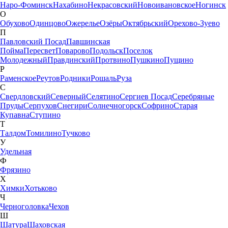
Наро-Фоминск
Нахабино
Некрасовский
Новоивановское
Ногинск
О
Обухово
Одинцово
Ожерелье
Озёры
Октябрьский
Орехово-Зуево
П
Павловский Посад
Павшинская
Пойма
Пересвет
Поварово
Подольск
Поселок
Молодежный
Правдинский
Протвино
Пушкино
Пущино
Р
Раменское
Реутов
Родники
Рошаль
Руза
С
Свердловский
Северный
Селятино
Сергиев Посад
Серебряные
Пруды
Серпухов
Снегири
Солнечногорск
Софрино
Старая
Купавна
Ступино
Т
Талдом
Томилино
Тучково
У
Удельная
Ф
Фрязино
Х
Химки
Хотьково
Ч
Черноголовка
Чехов
Ш
Шатура
Шаховская