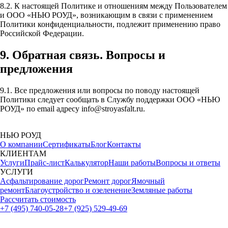
8.2. К настоящей Политике и отношениям между Пользователем
и ООО «НЬЮ РОУД», возникающим в связи с применением
Политики конфиденциальности, подлежит применению право
Российской Федерации.
9. Обратная связь. Вопросы и
предложения
9.1. Все предложения или вопросы по поводу настоящей
Политики следует сообщать в Службу поддержки ООО «НЬЮ
РОУД» по email адресу info@stroyasfalt.ru.
НЬЮ РОУД
О компании
Сертификаты
Блог
Контакты
КЛИЕНТАМ
Услуги
Прайс-лист
Калькулятор
Наши работы
Вопросы и ответы
УСЛУГИ
Асфальтирование дорог
Ремонт дорог
Ямочный
ремонт
Благоустройство и озеленение
Земляные работы
Рассчитать стоимость
+7 (495) 740-05-28
+7 (925) 529-49-69