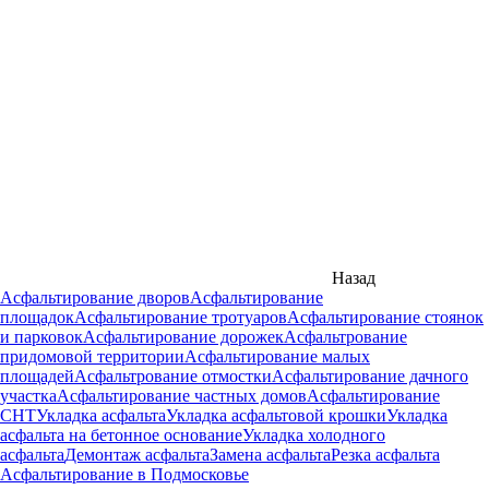
Назад
Асфальтирование дворов
Асфальтирование
площадок
Асфальтирование тротуаров
Асфальтирование стоянок
и парковок
Асфальтирование дорожек
Асфальтрование
придомовой территории
Асфальтирование малых
площадей
Асфальтрование отмостки
Асфальтирование дачного
участка
Асфальтирование частных домов
Асфальтирование
СНТ
Укладка асфальта
Укладка асфальтовой крошки
Укладка
асфальта на бетонное основание
Укладка холодного
асфальта
Демонтаж асфальта
Замена асфальта
Резка асфальта
Асфальтирование в Подмосковье