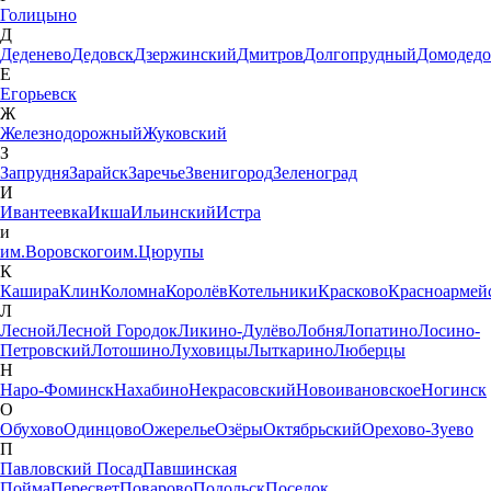
Голицыно
Д
Деденево
Дедовск
Дзержинский
Дмитров
Долгопрудный
Домодедо
Е
Егорьевск
Ж
Железнодорожный
Жуковский
З
Запрудня
Зарайск
Заречье
Звенигород
Зеленоград
И
Ивантеевка
Икша
Ильинский
Истра
и
им.Воровского
им.Цюрупы
К
Кашира
Клин
Коломна
Королёв
Котельники
Красково
Красноармей
Л
Лесной
Лесной Городок
Ликино-Дулёво
Лобня
Лопатино
Лосино-
Петровский
Лотошино
Луховицы
Лыткарино
Люберцы
Н
Наро-Фоминск
Нахабино
Некрасовский
Новоивановское
Ногинск
О
Обухово
Одинцово
Ожерелье
Озёры
Октябрьский
Орехово-Зуево
П
Павловский Посад
Павшинская
Пойма
Пересвет
Поварово
Подольск
Поселок