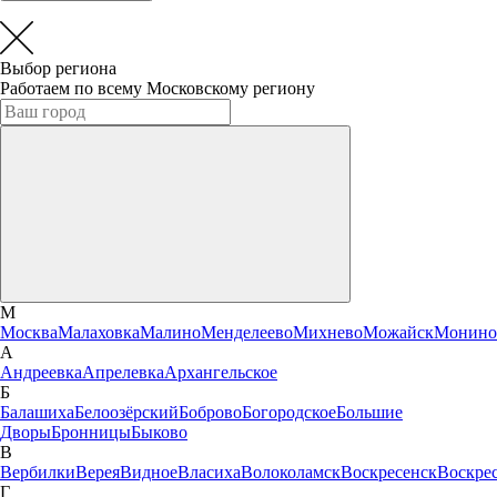
Выбор региона
Работаем по всему Московскому региону
М
Москва
Малаховка
Малино
Менделеево
Михнево
Можайск
Монино
А
Андреевка
Апрелевка
Архангельское
Б
Балашиха
Белоозёрский
Боброво
Богородское
Большие
Дворы
Бронницы
Быково
В
Вербилки
Верея
Видное
Власиха
Волоколамск
Воскресенск
Воскре
Г