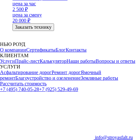
цена за час
2 500
₽
цена за смену
20 000
₽
Заказать технику
НЬЮ РОУД
О компании
Сертификаты
Блог
Контакты
КЛИЕНТАМ
Услуги
Прайс-лист
Калькулятор
Наши работы
Вопросы и ответы
УСЛУГИ
Асфальтирование дорог
Ремонт дорог
Ямочный
ремонт
Благоустройство и озеленение
Земляные работы
Рассчитать стоимость
+7 (495) 740-05-28
+7 (925) 529-49-69
info@stroyasfalt.ru