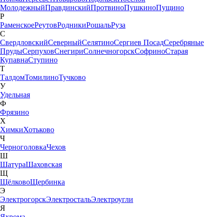
Молодежный
Правдинский
Протвино
Пушкино
Пущино
Р
Раменское
Реутов
Родники
Рошаль
Руза
С
Свердловский
Северный
Селятино
Сергиев Посад
Серебряные
Пруды
Серпухов
Снегири
Солнечногорск
Софрино
Старая
Купавна
Ступино
Т
Талдом
Томилино
Тучково
У
Удельная
Ф
Фрязино
Х
Химки
Хотьково
Ч
Черноголовка
Чехов
Ш
Шатура
Шаховская
Щ
Щёлково
Щербинка
Э
Электрогорск
Электросталь
Электроугли
Я
Яхрома