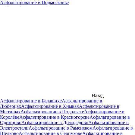
Асфальтирование в Подмосковье
Назад
Асфальтирование в Балашихе
Асфальтирование в
Люберцах
Асфальтирование в Химках
Асфальтирование в
Мытищах
Асфальтирование в Подольске
Асфальтирование в
Королёве
Асфальтирование в Красногорске
Асфальтирование в
Одинцово
Асфальтирование в Домодедово
Асфальтирование в
Электростали
Асфальтирование в Раменском
Асфальтирование в
Щёлково
Асфальтирование в Серпухове
Асфальтирование в