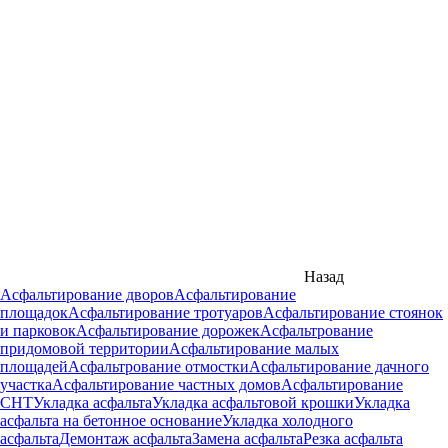
Назад
Асфальтирование дворов
Асфальтирование
площадок
Асфальтирование тротуаров
Асфальтирование стоянок
и парковок
Асфальтирование дорожек
Асфальтрование
придомовой территории
Асфальтирование малых
площадей
Асфальтрование отмостки
Асфальтирование дачного
участка
Асфальтирование частных домов
Асфальтирование
СНТ
Укладка асфальта
Укладка асфальтовой крошки
Укладка
асфальта на бетонное основание
Укладка холодного
асфальта
Демонтаж асфальта
Замена асфальта
Резка асфальта