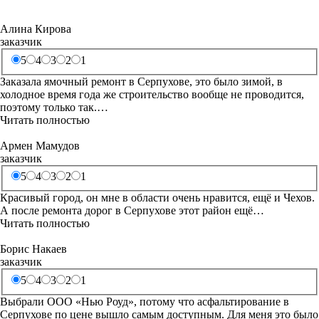
Алина Кирова
заказчик
5
4
3
2
1
Заказала ямочный ремонт в Серпухове, это было зимой, в
холодное время года же строительство вообще не проводится,
поэтому только так.…
Читать полностью
Армен Мамудов
заказчик
5
4
3
2
1
Красивый город, он мне в области очень нравится, ещё и Чехов.
А после ремонта дорог в Серпухове этот район ещё…
Читать полностью
Борис Накаев
заказчик
5
4
3
2
1
Выбрали ООО «Нью Роуд», потому что асфальтирование в
Серпухове по цене вышло самым доступным. Для меня это было