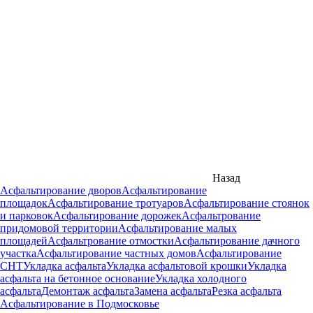
Назад
Асфальтирование дворов
Асфальтирование
площадок
Асфальтирование тротуаров
Асфальтирование стоянок
и парковок
Асфальтирование дорожек
Асфальтрование
придомовой территории
Асфальтирование малых
площадей
Асфальтрование отмостки
Асфальтирование дачного
участка
Асфальтирование частных домов
Асфальтирование
СНТ
Укладка асфальта
Укладка асфальтовой крошки
Укладка
асфальта на бетонное основание
Укладка холодного
асфальта
Демонтаж асфальта
Замена асфальта
Резка асфальта
Асфальтирование в Подмосковье