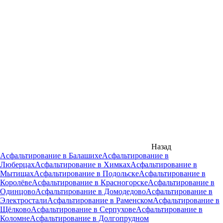
Назад
Асфальтирование в Балашихе
Асфальтирование в
Люберцах
Асфальтирование в Химках
Асфальтирование в
Мытищах
Асфальтирование в Подольске
Асфальтирование в
Королёве
Асфальтирование в Красногорске
Асфальтирование в
Одинцово
Асфальтирование в Домодедово
Асфальтирование в
Электростали
Асфальтирование в Раменском
Асфальтирование в
Щёлково
Асфальтирование в Серпухове
Асфальтирование в
Коломне
Асфальтирование в Долгопрудном