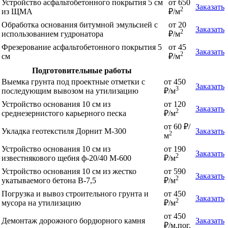
Устройство асфальтобетонного покрытия 5 см
от 650
Заказать
2
из ЩМА
₽/м
Обработка основания битумной эмульсией с
от 20
Заказать
2
использованием гудронатора
₽/м
Фрезерование асфальтобетонного покрытия 5
от 45
Заказать
2
см
₽/м
Подготовительные работы
Выемка грунта под проектные отметки с
от 450
Заказать
3
последующим вывозом на утилизацию
₽/м
Устройство основания 10 см из
от 120
Заказать
2
среднезернистого карьерного песка
₽/м
от 60 ₽/
Укладка геотекстиля Дорнит М-300
Заказать
2
м
Устройство основания 10 см из
от 190
Заказать
2
известнякового щебня ф-20/40 М-600
₽/м
Устройство основания 10 см из жестко
от 590
Заказать
2
укатываемого бетона В-7,5
₽/м
Погрузка и вывоз строительного грунта и
от 450
Заказать
2
мусора на утилизацию
₽/м
от 450
Демонтаж дорожного бордюрного камня
Заказать
₽/м.пог.