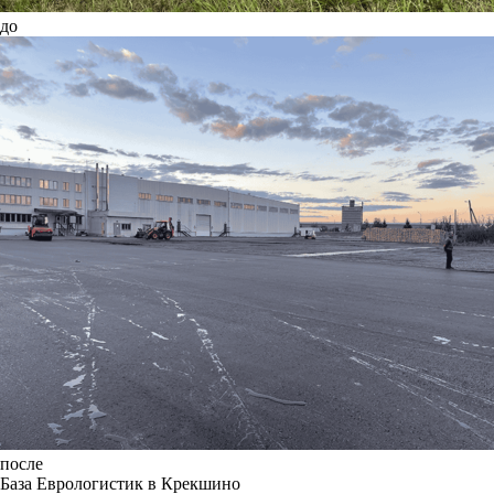
до
после
База Еврологистик в Крекшино