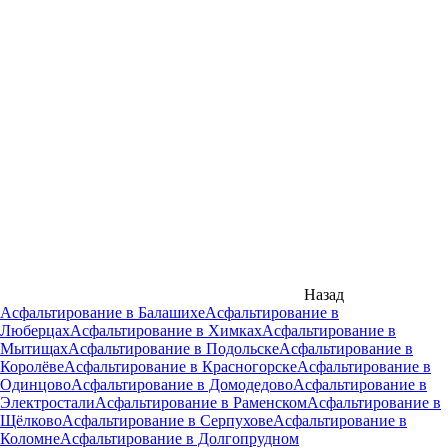
Назад
Асфальтирование в Балашихе
Асфальтирование в
Люберцах
Асфальтирование в Химках
Асфальтирование в
Мытищах
Асфальтирование в Подольске
Асфальтирование в
Королёве
Асфальтирование в Красногорске
Асфальтирование в
Одинцово
Асфальтирование в Домодедово
Асфальтирование в
Электростали
Асфальтирование в Раменском
Асфальтирование в
Щёлково
Асфальтирование в Серпухове
Асфальтирование в
Коломне
Асфальтирование в Долгопрудном