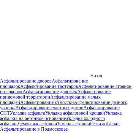
Назад
Асфальтирование дворов
Асфальтирование
площадок
Асфальтирование тротуаров
Асфальтирование стоянок
и парковок
Асфальтирование дорожек
Асфальтрование
придомовой территории
Асфальтирование малых
площадей
Асфальтрование отмостки
Асфальтирование дачного
участка
Асфальтирование частных домов
Асфальтирование
СНТ
Укладка асфальта
Укладка асфальтовой крошки
Укладка
асфальта на бетонное основание
Укладка холодного
асфальта
Демонтаж асфальта
Замена асфальта
Резка асфальта
Асфальтирование в Подмосковье