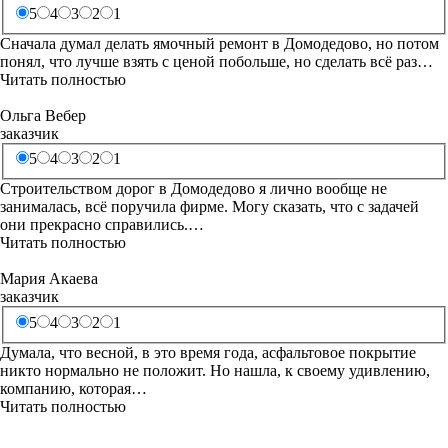
5
4
3
2
1
Сначала думал делать ямочный ремонт в Домодедово, но потом
понял, что лучше взять с ценой побольше, но сделать всё раз…
Читать полностью
Ольга Вебер
заказчик
5
4
3
2
1
Строительством дорог в Домодедово я лично вообще не
занималась, всё поручила фирме. Могу сказать, что с задачей
они прекрасно справились.…
Читать полностью
Мария Акаева
заказчик
5
4
3
2
1
Думала, что весной, в это время года, асфальтовое покрытие
никто нормально не положит. Но нашла, к своему удивлению,
компанию, которая…
Читать полностью