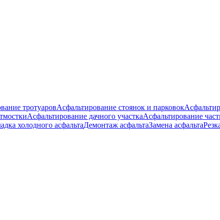
вание тротуаров
Асфальтирование стоянок и парковок
Асфальтир
тмостки
Асфальтирование дачного участка
Асфальтирование час
адка холодного асфальта
Демонтаж асфальта
Замена асфальта
Резк