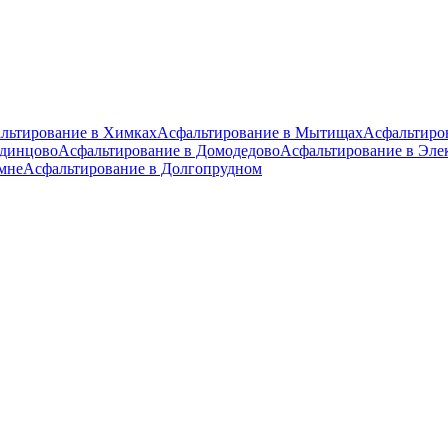
льтирование в Химках
Асфальтирование в Мытищах
Асфальтиро
Одинцово
Асфальтирование в Домодедово
Асфальтирование в Эле
мне
Асфальтирование в Долгопрудном