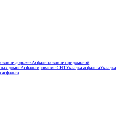
ование дорожек
Асфальтрование придомовой
тных домов
Асфальтирование СНТ
Укладка асфальта
Укладка
а асфальта