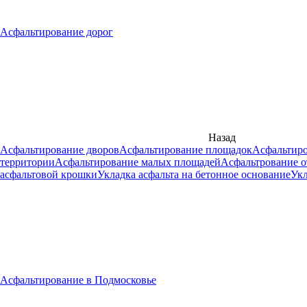
Асфальтирование дорог
Назад
Асфальтирование дворов
Асфальтирование площадок
Асфальтиро
территории
Асфальтирование малых площадей
Асфальтрование о
асфальтовой крошки
Укладка асфальта на бетонное основание
Укл
Асфальтирование в Подмосковье