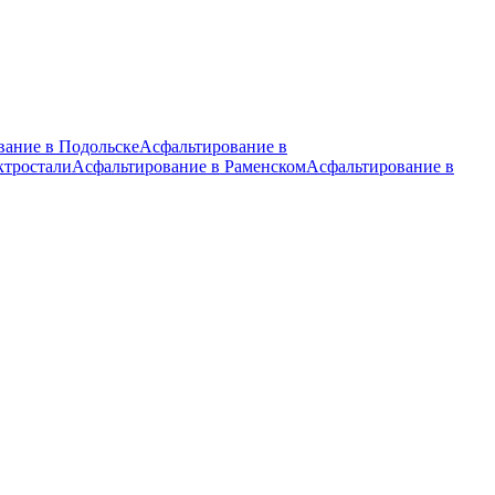
вание в Подольске
Асфальтирование в
ктростали
Асфальтирование в Раменском
Асфальтирование в