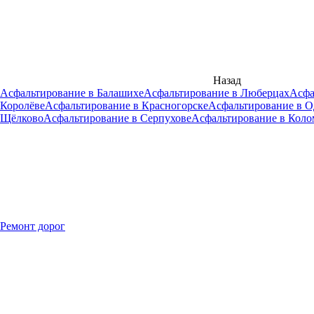
Назад
Асфальтирование в Балашихе
Асфальтирование в Люберцах
Асфа
Королёве
Асфальтирование в Красногорске
Асфальтирование в 
Щёлково
Асфальтирование в Серпухове
Асфальтирование в Коло
Ремонт дорог