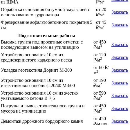
2
из ЩМА
₽/м
Обработка основания битумной эмульсией с
от 20
Заказать
2
использованием гудронатора
₽/м
Фрезерование асфальтобетонного покрытия 5
от 45
Заказать
2
см
₽/м
Подготовительные работы
Выемка грунта под проектные отметки с
от 450
Заказать
3
последующим вывозом на утилизацию
₽/м
Устройство основания 10 см из
от 120
Заказать
2
среднезернистого карьерного песка
₽/м
от 60 ₽/
Укладка геотекстиля Дорнит М-300
Заказать
2
м
Устройство основания 10 см из
от 190
Заказать
2
известнякового щебня ф-20/40 М-600
₽/м
Устройство основания 10 см из жестко
от 590
Заказать
2
укатываемого бетона В-7,5
₽/м
Погрузка и вывоз строительного грунта и
от 450
Заказать
2
мусора на утилизацию
₽/м
от 450
Демонтаж дорожного бордюрного камня
Заказать
₽/м.пог.