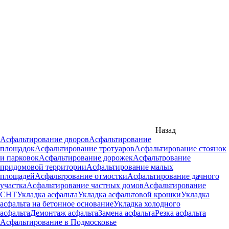
Назад
Асфальтирование дворов
Асфальтирование
площадок
Асфальтирование тротуаров
Асфальтирование стоянок
и парковок
Асфальтирование дорожек
Асфальтрование
придомовой территории
Асфальтирование малых
площадей
Асфальтрование отмостки
Асфальтирование дачного
участка
Асфальтирование частных домов
Асфальтирование
СНТ
Укладка асфальта
Укладка асфальтовой крошки
Укладка
асфальта на бетонное основание
Укладка холодного
асфальта
Демонтаж асфальта
Замена асфальта
Резка асфальта
Асфальтирование в Подмосковье