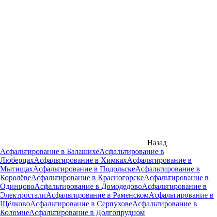
Назад
Асфальтирование в Балашихе
Асфальтирование в
Люберцах
Асфальтирование в Химках
Асфальтирование в
Мытищах
Асфальтирование в Подольске
Асфальтирование в
Королёве
Асфальтирование в Красногорске
Асфальтирование в
Одинцово
Асфальтирование в Домодедово
Асфальтирование в
Электростали
Асфальтирование в Раменском
Асфальтирование в
Щёлково
Асфальтирование в Серпухове
Асфальтирование в
Коломне
Асфальтирование в Долгопрудном