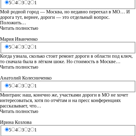
5
4
3
2
1
Мой родной город — Москва, но недавно переехал в МО… И
дорога тут, вернее, дороги — это отдельный вопрос.
Положить…
Читать полностью
Мария Иванченко
5
4
3
2
1
Когда узнала, сколько стоит ремонт дороги в области под ключ,
то сначала была в лёгком шоке. Но стоимость в Москве…
Читать полностью
Анатолий Колесниченко
5
4
3
2
1
Минтранс наш, конечно же, участками дороги в МО не хочет
интересоваться, хотя по отчётам и на пресс конференциях
рассказывает, что…
Читать полностью
Ирина Козлова
5
4
3
2
1