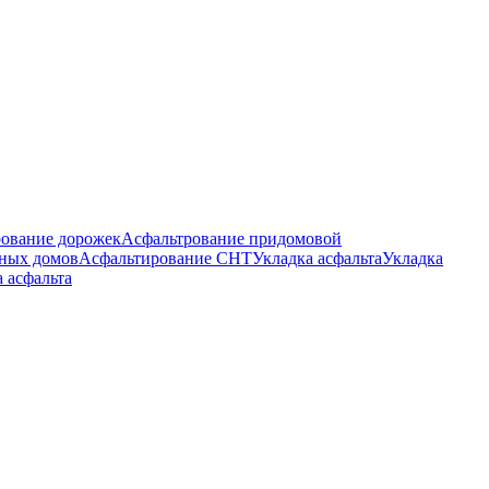
ование дорожек
Асфальтрование придомовой
тных домов
Асфальтирование СНТ
Укладка асфальта
Укладка
а асфальта