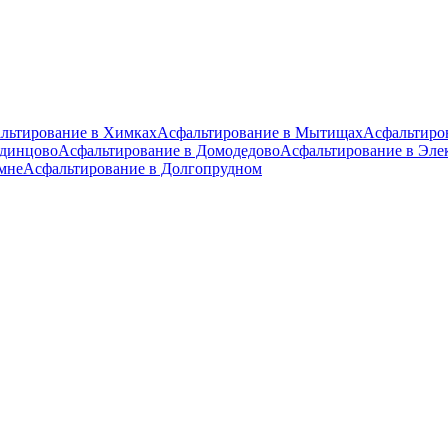
льтирование в Химках
Асфальтирование в Мытищах
Асфальтиро
Одинцово
Асфальтирование в Домодедово
Асфальтирование в Эле
мне
Асфальтирование в Долгопрудном