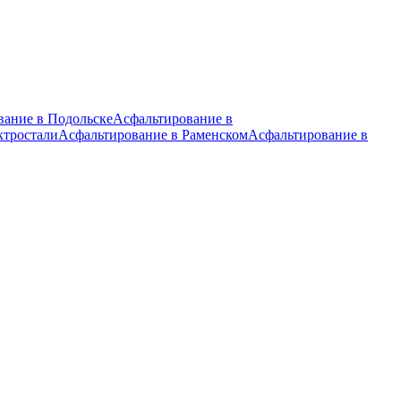
вание в Подольске
Асфальтирование в
ктростали
Асфальтирование в Раменском
Асфальтирование в