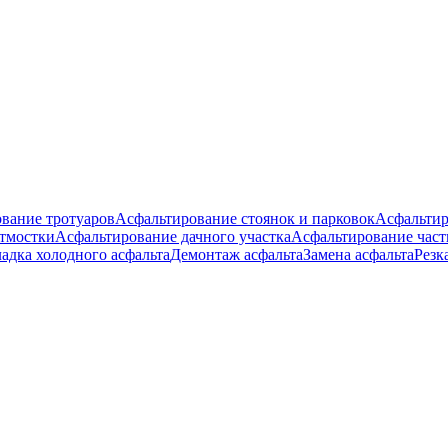
вание тротуаров
Асфальтирование стоянок и парковок
Асфальтир
тмостки
Асфальтирование дачного участка
Асфальтирование час
адка холодного асфальта
Демонтаж асфальта
Замена асфальта
Резк