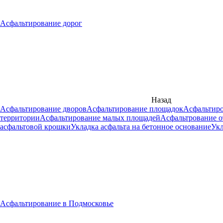
Асфальтирование дорог
Назад
Асфальтирование дворов
Асфальтирование площадок
Асфальтиро
территории
Асфальтирование малых площадей
Асфальтрование о
асфальтовой крошки
Укладка асфальта на бетонное основание
Укл
Асфальтирование в Подмосковье