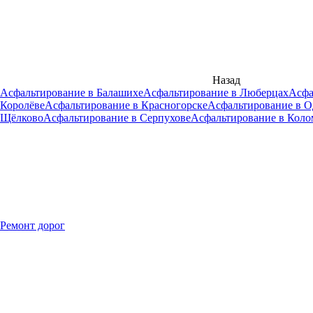
Назад
Асфальтирование в Балашихе
Асфальтирование в Люберцах
Асфа
Королёве
Асфальтирование в Красногорске
Асфальтирование в 
Щёлково
Асфальтирование в Серпухове
Асфальтирование в Коло
Ремонт дорог